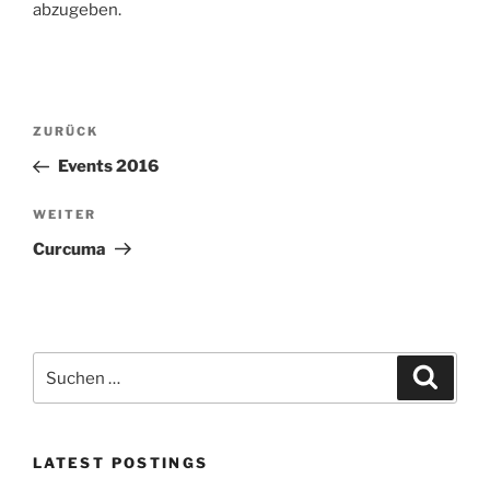
abzugeben.
Beitragsnavigation
Vorheriger
ZURÜCK
Beitrag
Events 2016
Nächster
WEITER
Beitrag
Curcuma
Suchen
Suche
nach:
LATEST POSTINGS