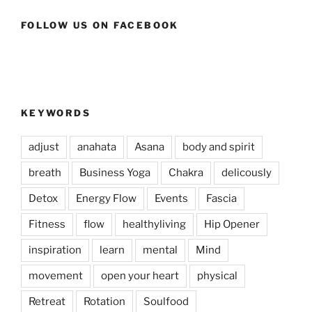
FOLLOW US ON FACEBOOK
KEYWORDS
adjust
anahata
Asana
body and spirit
breath
Business Yoga
Chakra
delicously
Detox
Energy Flow
Events
Fascia
Fitness
flow
healthyliving
Hip Opener
inspiration
learn
mental
Mind
movement
open your heart
physical
Retreat
Rotation
Soulfood