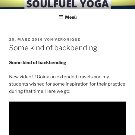
Zum
SOULFUEL YOGA
Inhalt
Menü
springen
VERÖFFENTLICHT
20. MÄRZ 2016
VON
VERONIQUE
AM
Some kind of backbending
Some kind of backbending
New video !!! Going on extended travels and my
students wished for some inspiration for their practice
during that time. Here we go: